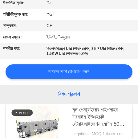
উৎপত্তি স্থল:
চীন
কারখানা
পরিচিতিমুলক নাম:
YGT
ভ্রমণ
সাক্ষ্যদান:
CE
মডেল নম্বার:
ইউএইচটি-জুয়েস
মান
লক্ষণীয় করা:
,
,
পিএলসি নিয়ন্ত্রণ Uht নির্বীজন মেশিন
35 সি Uht নির্বীজন মেশিন
নিয়ন্ত্রণ
1.5KW Uht নির্বীজনকরণ মেশিন
যোগাযোগ
আমাদের সাথে যোগাযোগ করুন!
করুন
বিশদ প্রকাশ
খবর
মূল পেস্টুরাইজার পাইপলাইন
টারবাইন ইউএইচটি
কেস
স্টেরাইজাইজেশন মেশিন 50L /
100L / 220L
negotiable MOQ:1 বিন্যাস করুন