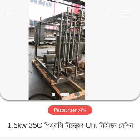
IMP.&EXP.
CO.,LTD.
All
Rights
Reserved.
Developed
by
ECER
বাড়ি
পণ্য
ভিডিও
VR
প্রদর্শন
Pasteurizer মেশিন
আমাদের
1.5kw 35C পিএলসি নিয়ন্ত্রণ Uht নির্বীজন মেশিন
সম্পর্কে