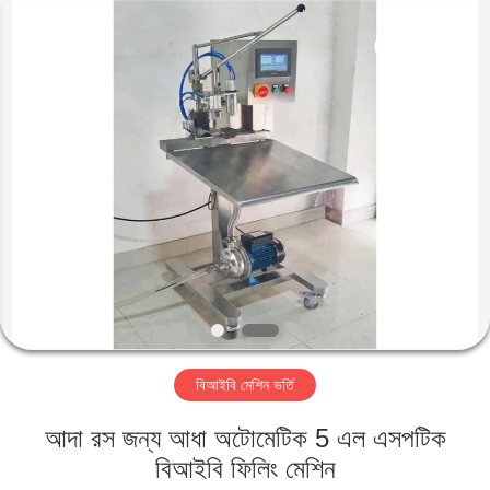
IMP.&EXP.
CO.,LTD.
All
Rights
Reserved.
Developed
by
ECER
বাড়ি
পণ্য
ভিডিও
VR
প্রদর্শন
বিআইবি মেশিন ভর্তি
আমাদের
আদা রস জন্য আধা অটোমেটিক 5 এল এসপটিক
সম্পর্কে
বিআইবি ফিলিং মেশিন