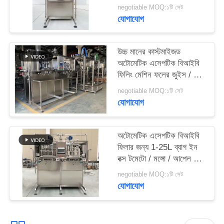
জুইস / দুধ / তেল ফিলার একক
সাইট
negotiable MOQ:১টি সেট
বা ডাবল মাথা
যোগাযোগ
ম্যাপ
উচ্চ মানের কাস্টমাইজড
PRIVACY
অটোমেটিক এসেপটিক বিআইবি
POLICY
ফিলিং মেশিন ফলের জুইস / দুধ
/ সস ফিলারের জন্য বাক্সে 2L /
negotiable MOQ:১টি সেট
5L / 20L ব্যাগ
যোগাযোগ
অটোমেটিক এসেপটিক বিআইবি
ফিলার জন্য 1-25L ব্যাগ ইন
বক্স টমেটো / মঙ্গো / আপেল সস
ফিলিং মেশিন SUS304/316
negotiable MOQ:১টি সেট
কাস্টমাইজড
যোগাযোগ