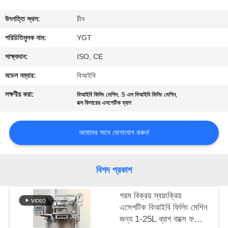
কারখানা
উৎপত্তি স্থল:
চীন
ভ্রমণ
পরিচিতিমুলক নাম:
YGT
সাক্ষ্যদান:
ISO, CE
মান
মডেল নম্বার:
বিআইবি
নিয়ন্ত্রণ
লক্ষণীয় করা:
,
,
বিআইবি ফিলিং মেশিন
5 এল বিআইবি ফিলিং মেশিন
বক্স ফিলারের এসপেটিক ব্যাগ
যোগাযোগ
আমাদের সাথে যোগাযোগ করুন!
করুন
খবর
বিশদ প্রকাশ
গরম বিক্রয় স্বয়ংক্রিয়
কেস
এসেপটিক বিআইবি ফিলিং মেশিন
জন্য 1-25L ব্যাগ বাক্সে ফলের