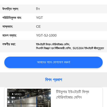
কারখানা
উৎপত্তি স্থল:
চীন
ভ্রমণ
পরিচিতিমুলক নাম:
YGT
সাক্ষ্যদান:
CE
মান
মডেল নম্বার:
YGT-SJ-1000
নিয়ন্ত্রণ
লক্ষণীয় করা:
,
ইউএইচটি মিল্ক স্টেরিলাইজার মেশিন
,
পিএলসি নিয়ন্ত্রণ দুধ নির্বীজনকারী মেশিন
SUS304 ইউএইচটি জীবাণুমুক্ত
যোগাযোগ
আমাদের সাথে যোগাযোগ করুন!
করুন
খবর
বিশদ প্রকাশ
টিউবুলার ইউএইচটি মিল্ক
কেস
স্টেরিলাইজার মেশিন