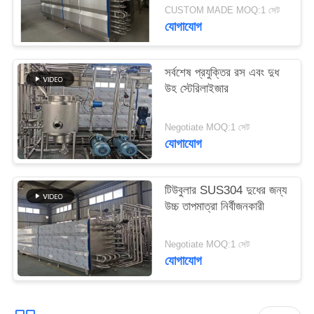
সাইট
CUSTOM MADE MOQ:1 সেট
যোগাযোগ
ম্যাপ
সর্বশেষ প্রযুক্তির রস এবং দুধ
PRIVACY
উহ স্টেরিলাইজার
POLICY
Negotiate MOQ:1 সেট
যোগাযোগ
টিউবুলার SUS304 দুধের জন্য
উচ্চ তাপমাত্রা নির্বীজনকারী
Negotiate MOQ:1 সেট
যোগাযোগ