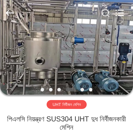
IMP.&EXP.
CO.,LTD.
All
Rights
Reserved.
Developed
by
ECER
বাড়ি
পণ্য
ভিডিও
VR
প্রদর্শন
UHT নির্বীজন মেশিন
আমাদের
পিএলসি নিয়ন্ত্রণ SUS304 UHT দুধ নির্বীজনকারী
সম্পর্কে
মেশিন