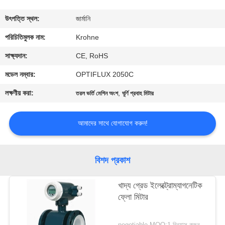
কারখানা
উৎপত্তি স্থল:
জার্মানি
ভ্রমণ
পরিচিতিমুলক নাম:
Krohne
সাক্ষ্যদান:
CE, RoHS
মান
মডেল নম্বার:
OPTIFLUX 2050C
নিয়ন্ত্রণ
লক্ষণীয় করা:
,
তরল ভর্তি মেশিন অংশ
ঘূর্ণি প্রবাহ মিটার
যোগাযোগ
আমাদের সাথে যোগাযোগ করুন!
করুন
বিশদ প্রকাশ
খবর
খাদ্য গ্রেড ইলেক্ট্রোম্যাগনেটিক
ফ্লো মিটার
কেস
negotiable MOQ:1 বিন্যাস করুন