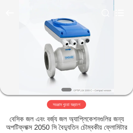
IMP.&EXP.
CO.,LTD.
All
Rights
Reserved.
Developed
by
ECER
বাড়ি
পণ্য
ভিডিও
VR
প্রদর্শন
সরঞ্জাম খুচরা যন্ত্রাংশ
আমাদের
বেসিক জল এবং বর্জ্য জল অ্যাপ্লিকেশনগুলির জন্য
সম্পর্কে
অপটিফ্লাক্স 2050 সি বৈদ্যুতিন চৌম্বকীয় ফ্লোমিটার