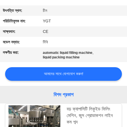
কারখানা
উৎপত্তি স্থল:
চীন
ভ্রমণ
পরিচিতিমুলক নাম:
YGT
সাক্ষ্যদান:
CE
মান
মডেল নম্বার:
টিবি
নিয়ন্ত্রণ
লক্ষণীয় করা:
,
automatic liquid filling machine
liquid packing machine
যোগাযোগ
আমাদের সাথে যোগাযোগ করুন!
করুন
খবর
বিশদ প্রকাশ
বড় ক্যাপাসিটি লিকুইড ফিলিং
কেস
মেশিন, জুস প্রোডাকশন লাইন
কম শব্দ