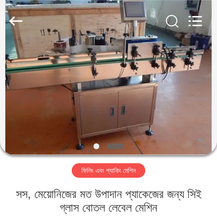
IMP.&EXP.
CO.,LTD.
All
Rights
Reserved.
Developed
by
ECER
বাড়ি
পণ্য
ভিডিও
VR
প্রদর্শন
ফিলিং এবং প্যাকিং মেশিন
আমাদের
সস, মেয়োনিজের মত উপাদান প্যাকেজের জন্য সিই
সম্পর্কে
গ্লাস বোতল লেবেল মেশিন