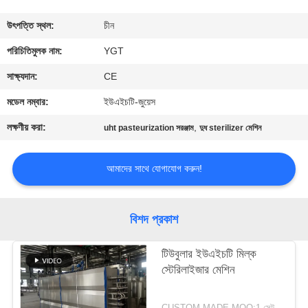
কারখানা
উৎপত্তি স্থল:
চীন
ভ্রমণ
পরিচিতিমুলক নাম:
YGT
সাক্ষ্যদান:
CE
মান
মডেল নম্বার:
ইউএইচটি-জুয়েস
নিয়ন্ত্রণ
লক্ষণীয় করা:
,
uht pasteurization সরঞ্জাম
দুধ sterilizer মেশিন
যোগাযোগ
আমাদের সাথে যোগাযোগ করুন!
করুন
বিশদ প্রকাশ
খবর
টিউবুলার ইউএইচটি মিল্ক
স্টেরিলাইজার মেশিন
কেস
CUSTOM MADE MOQ:1 সেট