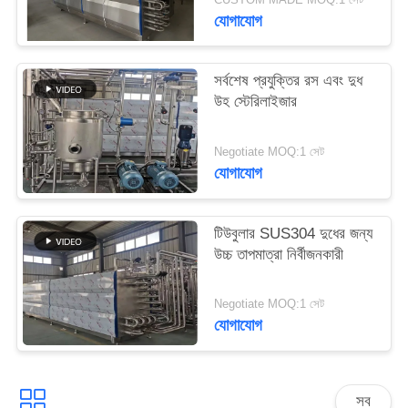
সাইট
যোগাযোগ
ম্যাপ
সর্বশেষ প্রযুক্তির রস এবং দুধ
PRIVACY
উহ স্টেরিলাইজার
POLICY
Negotiate MOQ:1 সেট
যোগাযোগ
টিউবুলার SUS304 দুধের জন্য
উচ্চ তাপমাত্রা নির্বীজনকারী
Negotiate MOQ:1 সেট
যোগাযোগ
সব