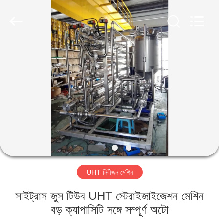
IMP.&EXP.
CO.,LTD.
All
Rights
Reserved.
Developed
by
ECER
বাড়ি
পণ্য
ভিডিও
VR
প্রদর্শন
UHT নির্বীজন মেশিন
আমাদের
সাইট্রাস জুস টিউব UHT স্টেরাইজাইজেশন মেশিন
সম্পর্কে
বড় ক্যাপাসিটি সঙ্গে সম্পূর্ণ অটো