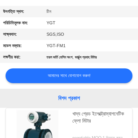
কারখানা
উৎপত্তি স্থল:
চীন
ভ্রমণ
পরিচিতিমুলক নাম:
YGT
সাক্ষ্যদান:
SGS,ISO
মান
মডেল নম্বার:
YGT-FM1
নিয়ন্ত্রণ
লক্ষণীয় করা:
,
তরল ভর্তি মেশিন অংশ
ভার্চুক্স প্রবাহ মিটার
যোগাযোগ
আমাদের সাথে যোগাযোগ করুন!
করুন
বিশদ প্রকাশ
খবর
খাদ্য গ্রেড ইলেক্ট্রোম্যাগনেটিক
ফ্লো মিটার
কেস
negotiable MOQ:1 বিন্যাস করুন