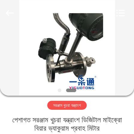
IMP.&EXP.
CO.,LTD.
All
Rights
Reserved.
Developed
by
ECER
বাড়ি
পণ্য
ভিডিও
VR
প্রদর্শন
সরঞ্জাম খুচরা যন্ত্রাংশ
আমাদের
পেশাগত সরঞ্জাম খুচরা যন্ত্রাংশ ডিজিটাল মাইক্রো
সম্পর্কে
বিয়ার ভ্যাকুয়াম প্রবাহ মিটার