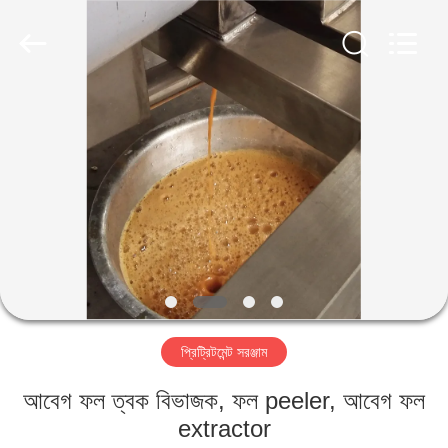
IMP.&EXP.
CO.,LTD.
All
Rights
Reserved.
Developed
by
ECER
বাড়ি
পণ্য
ভিডিও
VR
প্রদর্শন
প্রিট্রিটমেন্ট সরঞ্জাম
আমাদের
আবেগ ফল ত্বক বিভাজক, ফল peeler, আবেগ ফল
সম্পর্কে
extractor