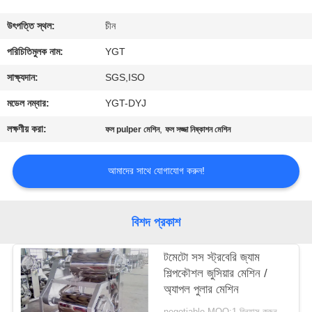
কারখানা
উৎপত্তি স্থল:
চীন
ভ্রমণ
পরিচিতিমুলক নাম:
YGT
সাক্ষ্যদান:
SGS,ISO
মান
মডেল নম্বার:
YGT-DYJ
নিয়ন্ত্রণ
লক্ষণীয় করা:
,
ফল pulper মেশিন
ফল সজ্জা নিষ্কাশন মেশিন
যোগাযোগ
আমাদের সাথে যোগাযোগ করুন!
করুন
বিশদ প্রকাশ
খবর
টমেটো সস স্ট্রবেরি জ্যাম
শিল্পকৌশল জুসিয়ার মেশিন /
কেস
অ্যাপল পুলার মেশিন
negotiable MOQ:1 বিন্যাস করুন