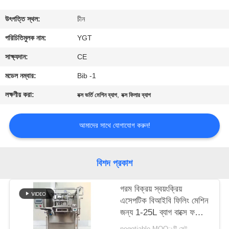
কারখানা
উৎপত্তি স্থল:
চীন
ভ্রমণ
পরিচিতিমুলক নাম:
YGT
সাক্ষ্যদান:
CE
মান
মডেল নম্বার:
Bib -1
নিয়ন্ত্রণ
লক্ষণীয় করা:
,
বক্স ভর্তি মেশিন ব্যাগ
বক্স ফিলার ব্যাগ
যোগাযোগ
আমাদের সাথে যোগাযোগ করুন!
করুন
বিশদ প্রকাশ
খবর
গরম বিক্রয় স্বয়ংক্রিয়
এসেপটিক বিআইবি ফিলিং মেশিন
কেস
জন্য 1-25L ব্যাগ বাক্সে ফলের
জুইস / দুধ / তেল ফিলার একক
negotiable MOQ:১টি সেট