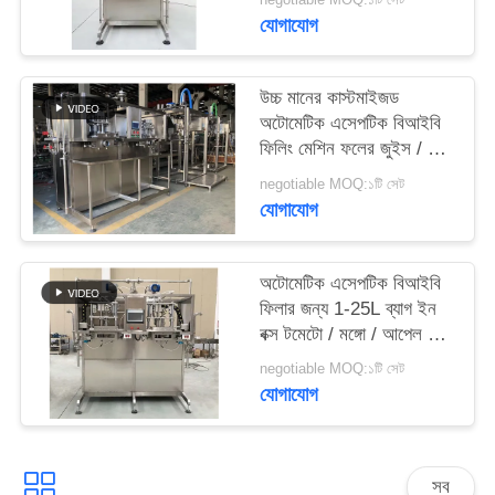
সাইট
বা ডাবল মাথা
যোগাযোগ
ম্যাপ
উচ্চ মানের কাস্টমাইজড
PRIVACY
অটোমেটিক এসেপটিক বিআইবি
ফিলিং মেশিন ফলের জুইস / দুধ
POLICY
/ সস ফিলারের জন্য বাক্সে 2L /
negotiable MOQ:১টি সেট
5L / 20L ব্যাগ
যোগাযোগ
অটোমেটিক এসেপটিক বিআইবি
ফিলার জন্য 1-25L ব্যাগ ইন
বক্স টমেটো / মঙ্গো / আপেল সস
ফিলিং মেশিন SUS304/316
negotiable MOQ:১টি সেট
কাস্টমাইজড
যোগাযোগ
সব