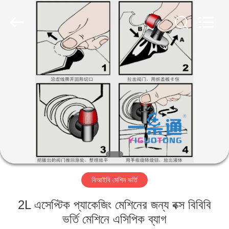
IMP.&EXP.
CO.,LTD.
All
Rights
Reserved.
Developed
by
ECER
বাড়ি
পণ্য
ভিডিও
VR
প্রদর্শন
বিআইবি মেশিন ভর্তি
আমাদের
2L এসেপ্টিক প্যাকেজিং মেশিনের জন্য বক্স বিবিবি
সম্পর্কে
ভর্তি মেশিনে এসিপিক ব্যাগ