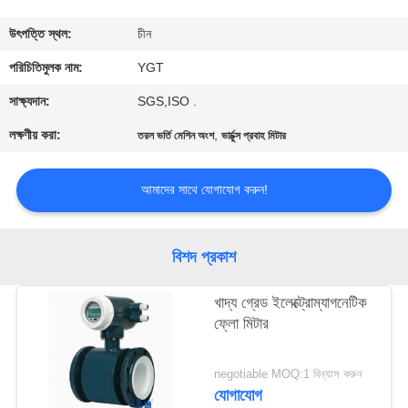
কারখানা
উৎপত্তি স্থল:
চীন
ভ্রমণ
পরিচিতিমুলক নাম:
YGT
সাক্ষ্যদান:
SGS,ISO .
মান
লক্ষণীয় করা:
,
তরল ভর্তি মেশিন অংশ
ভার্চুক্স প্রবাহ মিটার
নিয়ন্ত্রণ
আমাদের সাথে যোগাযোগ করুন!
যোগাযোগ
করুন
বিশদ প্রকাশ
খবর
খাদ্য গ্রেড ইলেক্ট্রোম্যাগনেটিক
ফ্লো মিটার
কেস
negotiable MOQ:1 বিন্যাস করুন
যোগাযোগ