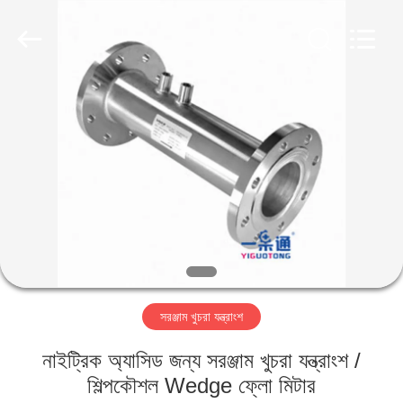
IMP.&EXP.
CO.,LTD.
All
Rights
Reserved.
Developed
by
ECER
বাড়ি
পণ্য
ভিডিও
VR
প্রদর্শন
সরঞ্জাম খুচরা যন্ত্রাংশ
আমাদের
নাইট্রিক অ্যাসিড জন্য সরঞ্জাম খুচরা যন্ত্রাংশ /
সম্পর্কে
শিল্পকৌশল Wedge ফ্লো মিটার