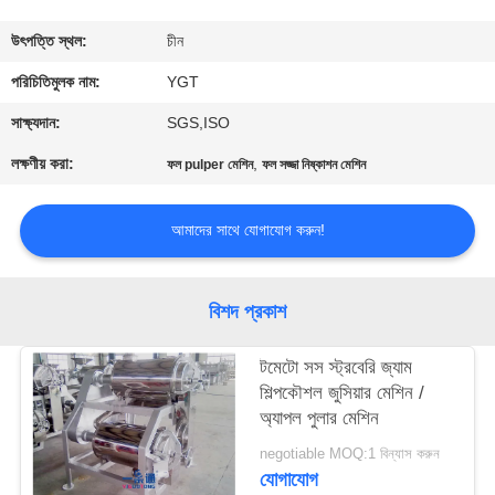
কারখানা
উৎপত্তি স্থল:
চীন
ভ্রমণ
পরিচিতিমুলক নাম:
YGT
সাক্ষ্যদান:
SGS,ISO
মান
লক্ষণীয় করা:
,
ফল pulper মেশিন
ফল সজ্জা নিষ্কাশন মেশিন
নিয়ন্ত্রণ
আমাদের সাথে যোগাযোগ করুন!
যোগাযোগ
করুন
বিশদ প্রকাশ
খবর
টমেটো সস স্ট্রবেরি জ্যাম
শিল্পকৌশল জুসিয়ার মেশিন /
অ্যাপল পুলার মেশিন
কেস
negotiable MOQ:1 বিন্যাস করুন
যোগাযোগ