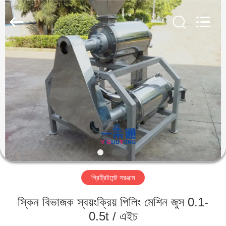
IMP.&EXP.
CO.,LTD.
All
Rights
Reserved.
Developed
by
ECER
বাড়ি
পণ্য
ভিডিও
VR
প্রদর্শন
প্রিট্রিটমেন্ট সরঞ্জাম
আমাদের
স্কিন বিভাজক স্বয়ংক্রিয় পিলিং মেশিন জুস 0.1-
সম্পর্কে
0.5t / এইচ