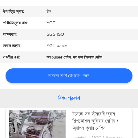
কারখানা
উৎপত্তি স্থল:
চীন
ভ্রমণ
পরিচিতিমুলক নাম:
YGT
সাক্ষ্যদান:
SGS,ISO
মান
মডেল নম্বার:
YGT-এম এফ
নিয়ন্ত্রণ
লক্ষণীয় করা:
,
ফল pulper মেশিন
ফল সজ্জা নিষ্কাশন মেশিন
যোগাযোগ
আমাদের সাথে যোগাযোগ করুন!
করুন
বিশদ প্রকাশ
খবর
টমেটো সস স্ট্রবেরি জ্যাম
শিল্পকৌশল জুসিয়ার মেশিন /
কেস
অ্যাপল পুলার মেশিন
negotiable MOQ:1 বিন্যাস করুন