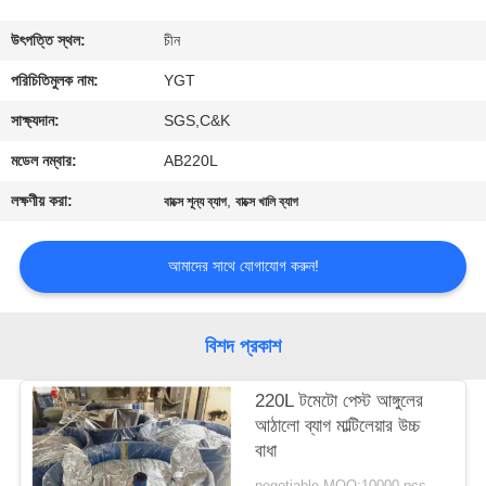
কারখানা
উৎপত্তি স্থল:
চীন
ভ্রমণ
পরিচিতিমুলক নাম:
YGT
সাক্ষ্যদান:
SGS,C&K
মান
মডেল নম্বার:
AB220L
নিয়ন্ত্রণ
লক্ষণীয় করা:
,
বাক্সে শূন্য ব্যাগ
বাক্সে খালি ব্যাগ
যোগাযোগ
আমাদের সাথে যোগাযোগ করুন!
করুন
বিশদ প্রকাশ
খবর
220L টমেটো পেস্ট আঙ্গুলের
আঠালো ব্যাগ মাল্টিলেয়ার উচ্চ
কেস
বাধা
negotiable MOQ:10000 pcs