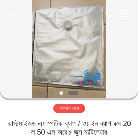
IMP.&EXP.
CO.,LTD.
All
Rights
Reserved.
Developed
by
ECER
বাড়ি
পণ্য
ভিডিও
VR
প্রদর্শন
আক্ষরিক ব্যাগ
আমাদের
কাস্টমাইজড এ্যাস্পটিক ব্যাগ / ওয়াইন ব্যাগ বক্স 20
সম্পর্কে
ল 50 এল অরেঞ্জ জুস মাল্টিলেয়ার