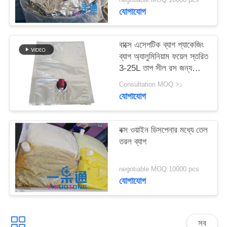
সাইট
যোগাযোগ
ম্যাপ
বাক্সে এসেপটিক ব্যাগ প্যাকেজিং
PRIVACY
ব্যাগ অ্যালুমিনিয়াম ফয়েল স্তরিত
3-25L তাপ সীল রস জন্য
POLICY
আর্দ্রতা প্রতিরোধী দুধ পিউরি সস
Consultation MOQ:>১
এবং পানীয়
যোগাযোগ
বক্স ওয়াইন ডিসপেনার মধ্যে তেল
তরল ব্যাগ
negotiable MOQ:10000 pcs
যোগাযোগ
সব