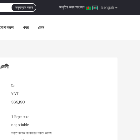
উদ্ধৃতির জন্য আবেদন
অনুসন্ধান করুন
|
Bengali
যোগ করুন
খবর
কেস
ণ্ডলী
চীন
YGT
SGS,ISO
1 বিন্যাস করুন
negotiable
শক্ত কাগজ বা কাঠের শক্ত কাগজ