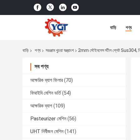
বাড়ি
পণ্য
বাড়ি
পণ্য
সরঞ্জাম খুচরা যন্ত্রাংশ
2mm স্টেইনলেস স্টীল প্লেট Sus304, নির্মা
সব পণ্য
আক্ষরিক ব্যাগ ফিলার
(70)
বিআইবি মেশিন ভর্তি
(54)
আক্ষরিক ব্যাগ
(109)
Pasteurizer মেশিন
(56)
UHT নির্বীজন মেশিন
(141)