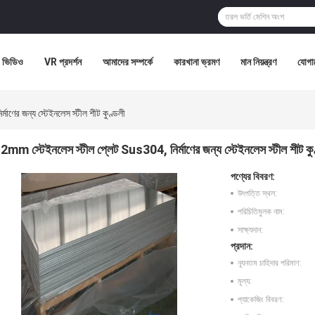
ভিডিও
VR প্রদর্শন
আমাদের সম্পর্কে
কারখানা ভ্রমণ
মান নিয়ন্ত্রণ
যোগা
ণের জন্য স্টেইনলেস স্টীল শীট কুণ্ডলী
2mm স্টেইনলেস স্টীল প্লেট Sus304, নির্মাণের জন্য স্টেইনলেস স্টীল শীট কু
পণ্যের বিবরণ:
উৎপত্তি স্থল:
পরিচিতিমুলক নাম:
সাক্ষ্যদান:
প্রদান:
ন্যূনতম চাহিদার পরিমাণ:
মূল্য:
প্যাকেজিং বিবরণ: