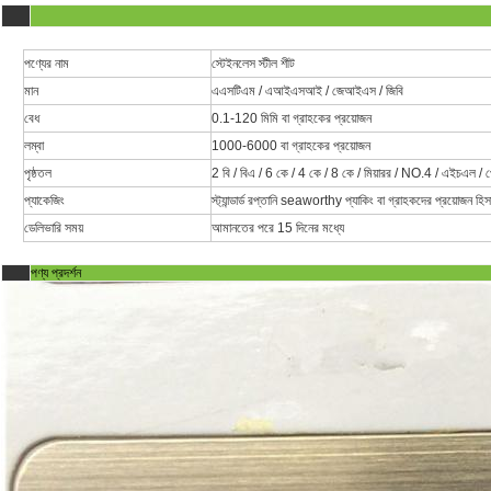
পণ্যের নাম
স্টেইনলেস স্টীল শীট
মান
এএসটিএম / এআইএসআই / জেআইএস / জিবি
বেধ
0.1-120 মিমি বা গ্রাহকের প্রয়োজন
লম্বা
1000-6000 বা গ্রাহকের প্রয়োজন
পৃষ্ঠতল
2 বি / বিএ / 6 কে / 4 কে / 8 কে / মিয়ারর / NO.4 / এইচএল 
প্যাকেজিং
স্ট্যান্ডার্ড রপ্তানি seaworthy প্যাকিং বা গ্রাহকদের প্রয়োজন হিস
ডেলিভারি সময়
আমানতের পরে 15 দিনের মধ্যে
পণ্য প্রদর্শন