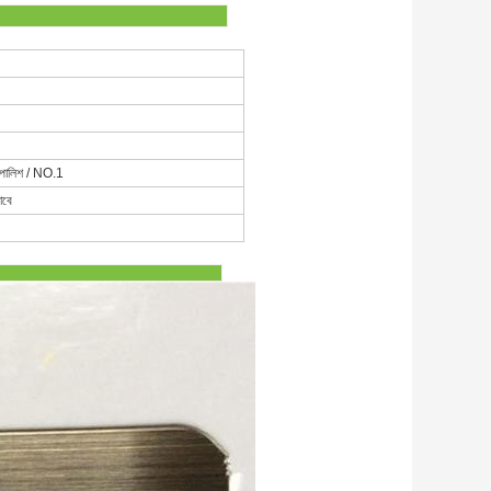
/ পোলিশ / NO.1
াবে