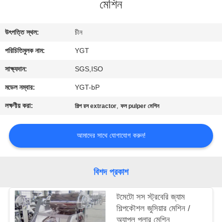
মেশিন
কারখানা
উৎপত্তি স্থল:
চীন
ভ্রমণ
পরিচিতিমুলক নাম:
YGT
মান
সাক্ষ্যদান:
SGS,ISO
নিয়ন্ত্রণ
মডেল নম্বার:
YGT-bP
লক্ষণীয় করা:
,
শিল্প রস extractor
ফল pulper মেশিন
যোগাযোগ
করুন
আমাদের সাথে যোগাযোগ করুন!
খবর
বিশদ প্রকাশ
কেস
টমেটো সস স্ট্রবেরি জ্যাম
শিল্পকৌশল জুসিয়ার মেশিন /
অ্যাপল পুলার মেশিন