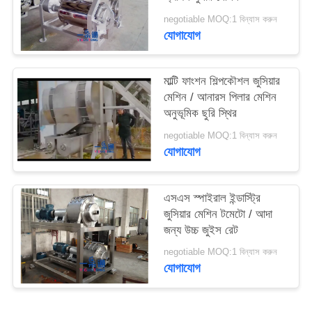
সাইট
negotiable MOQ:1 বিন্যাস করুন
ম্যাপ
যোগাযোগ
PRIVACY
মাল্টি ফাংশন শিল্পকৌশল জুসিয়ার
মেশিন / আনারস পিলার মেশিন
POLICY
অনুভূমিক ছুরি স্থির
negotiable MOQ:1 বিন্যাস করুন
যোগাযোগ
এসএস স্পাইরাল ইন্ডাস্ট্রি
জুসিয়ার মেশিন টমেটো / আদা
জন্য উচ্চ জুইস রেট
negotiable MOQ:1 বিন্যাস করুন
যোগাযোগ