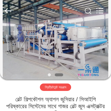
IMP.&EXP.
CO.,LTD.
All
Rights
Reserved.
Developed
by
ECER
বাড়ি
পণ্য
ভিডিও
VR
প্রদর্শন
প্রিট্রিটমেন্ট সরঞ্জাম
আমাদের
বেল্ট শিল্পকৌশল অ্যাপল জুসিয়ার / সিআইপি
সম্পর্কে
পরিষ্কারের সিস্টেমের সাথে গাজর বেল্ট জুস এক্সট্রাক্টর