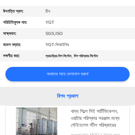
কারখানা
উৎপত্তি স্থল:
চীন
ভ্রমণ
পরিচিতিমুলক নাম:
YGT
সাক্ষ্যদান:
SGS,ISO
মান
মডেল নম্বার:
YGT-সিআইপির
নিয়ন্ত্রণ
লক্ষণীয় করা:
,
স্বয়ংক্রিয় সিপ সিস্টেম
সিপ পরিস্কার সিস্টেম
যোগাযোগ
আমাদের সাথে যোগাযোগ করুন!
করুন
বিশদ প্রকাশ
খবর
খাদ্য শিল্পে সিই সার্টিফিকেশন,
ওয়াটার পরিস্কার সরঞ্জাম মধ্যে
কেস
স্টেইনলেস স্টীল পরিষ্কারের
negotiable MOQ:1 বিন্যাস করুন