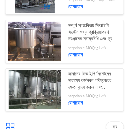
সাইট
যোগাযোগ
ম্যাপ
সম্পূর্ণ স্বয়ংক্রিয় সিআইপি
PRIVACY
সিস্টেম খাদ্য প্রক্রিয়াকরণ
সরঞ্জামের স্বাস্থ্যবিধি এবং সুরক্ষা,
POLICY
স্বয়ংক্রিয় অপারেশন এবং আরও
negotiable MOQ:≧1 সেট
সুবিধাজনক ব্যবহার নিশ্চিত করে
যোগাযোগ
আমাদের সিআইপি সিস্টেমের
সাহায্যে কর্মস্থল পরিষ্কারের
দক্ষতা বৃদ্ধি করুন এবং
স্বয়ংক্রিয় মেশিনগুলির সাহায্যে
negotiable MOQ:≧1 সেট
অপারেটিং খরচ হ্রাস করুন
যোগাযোগ
সব