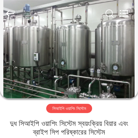
IMP.&EXP.
CO.,LTD.
All
Rights
Reserved.
Developed
by
ECER
বাড়ি
পণ্য
ভিডিও
VR
প্রদর্শন
সিআইপি ওয়াশিং সিস্টেম
আমাদের
দুধ সিআইপি ওয়াশিং সিস্টেম স্বয়ংক্রিয় বিয়ার এবং
সম্পর্কে
ব্রাইপ সিপ পরিষ্কারের সিস্টেম