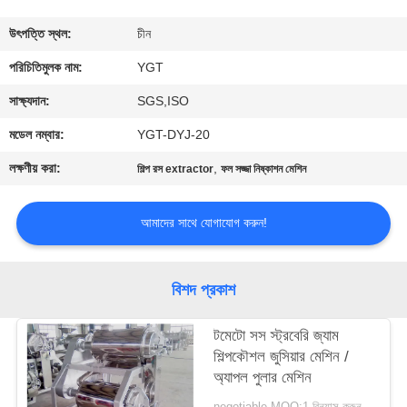
কারখানা
উৎপত্তি স্থল:
চীন
ভ্রমণ
পরিচিতিমুলক নাম:
YGT
সাক্ষ্যদান:
SGS,ISO
মান
মডেল নম্বার:
YGT-DYJ-20
নিয়ন্ত্রণ
লক্ষণীয় করা:
,
শিল্প রস extractor
ফল সজ্জা নিষ্কাশন মেশিন
যোগাযোগ
আমাদের সাথে যোগাযোগ করুন!
করুন
বিশদ প্রকাশ
খবর
টমেটো সস স্ট্রবেরি জ্যাম
শিল্পকৌশল জুসিয়ার মেশিন /
কেস
অ্যাপল পুলার মেশিন
negotiable MOQ:1 বিন্যাস করুন