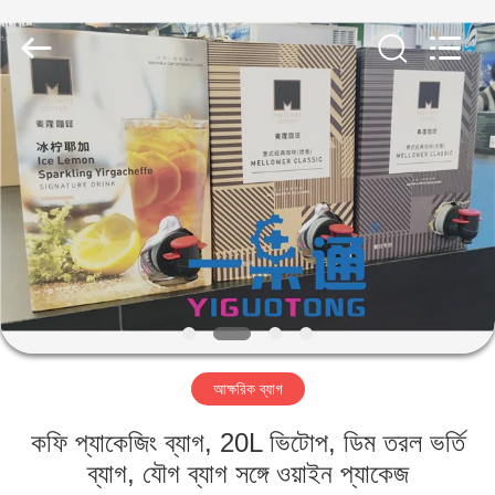
IMP.&EXP.
CO.,LTD.
All
Rights
Reserved.
Developed
by
ECER
বাড়ি
পণ্য
ভিডিও
VR
প্রদর্শন
আক্ষরিক ব্যাগ
আমাদের
কফি প্যাকেজিং ব্যাগ, 20L ভিটোপ, ডিম তরল ভর্তি
সম্পর্কে
ব্যাগ, যৌগ ব্যাগ সঙ্গে ওয়াইন প্যাকেজ