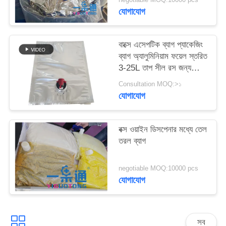
সাইট
যোগাযোগ
ম্যাপ
বাক্সে এসেপটিক ব্যাগ প্যাকেজিং
PRIVACY
ব্যাগ অ্যালুমিনিয়াম ফয়েল স্তরিত
3-25L তাপ সীল রস জন্য
POLICY
আর্দ্রতা প্রতিরোধী দুধ পিউরি সস
Consultation MOQ:>১
এবং পানীয়
যোগাযোগ
বক্স ওয়াইন ডিসপেনার মধ্যে তেল
তরল ব্যাগ
negotiable MOQ:10000 pcs
যোগাযোগ
সব