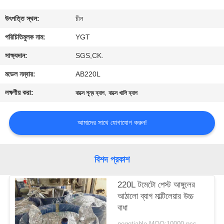
কারখানা
উৎপত্তি স্থল:
চীন
ভ্রমণ
পরিচিতিমুলক নাম:
YGT
সাক্ষ্যদান:
SGS,CK.
মান
মডেল নম্বার:
AB220L
নিয়ন্ত্রণ
লক্ষণীয় করা:
,
বাক্সে শূন্য ব্যাগ
বাক্সে খালি ব্যাগ
যোগাযোগ
আমাদের সাথে যোগাযোগ করুন!
করুন
বিশদ প্রকাশ
খবর
220L টমেটো পেস্ট আঙ্গুলের
আঠালো ব্যাগ মাল্টিলেয়ার উচ্চ
কেস
বাধা
negotiable MOQ:10000 pcs